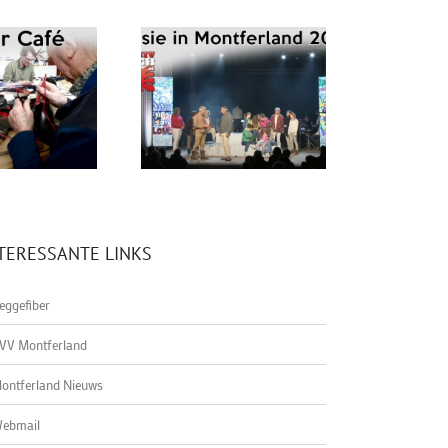
TERESSANTE LINKS
eggefiber
VV Montferland
ontferland Nieuws
ebmail