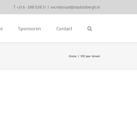
T +31 6 -388 038 51
|
secretariaat@stadstvbergh.nl
ie
Sponsoren
Contact
Home
100 jaar toneel