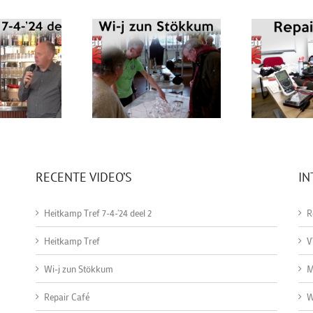
RECENTE VIDEO’S
IN
Heitkamp Tref 7-4-'24 deel 2
R
Heitkamp Tref
V
Wi-j zun Stökkum
M
Repair Café
W