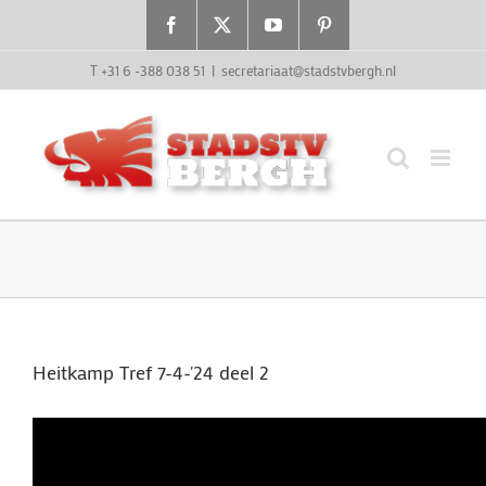
Ga
Facebook
X
YouTube
Pinterest
naar
inhoud
T +31 6 -388 038 51
|
secretariaat@stadstvbergh.nl
Heitkamp Tref 7-4-'24 deel 2