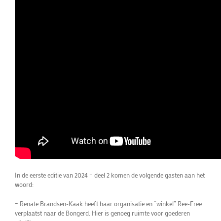
In de eerste editie van 2024 – deel 2 komen de volgende gasten aan het
woord:
– Renate Brandsen-Kaak heeft haar organisatie en “winkel” Ree-Free
verplaatst naar de Bongerd. Hier is genoeg ruimte voor goederen