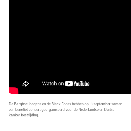
De Barghse Jongens en de Bläck Fööss hebben op 13 september samen
een benefiet concert georganiseerd voor de Nederlandse en Duitse
kanker bestrijding.