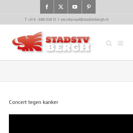
Ga
Facebook
X
YouTube
Pinterest
naar
inhoud
T +31 6 -388 038 51
|
secretariaat@stadstvbergh.nl
Concert tegen kanker