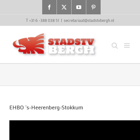
Ga
Facebook
X
YouTube
Pinterest
naar
inhoud
T +31 6 -388 038 51
|
secretariaat@stadstvbergh.nl
EHBO ‘s-Heerenberg-Stokkum