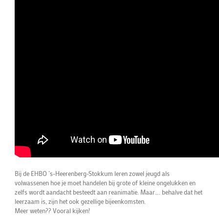
Bij de EHBO ‘s-Heerenberg-Stokkum leren zowel jeugd als
volwassenen hoe je moet handelen bij grote of kleine ongelukken en
zelfs wordt aandacht besteedt aan reanimatie. Maar…. behalve dat het
leerzaam is, zijn het ook gezellige bijeenkomsten.
Meer weten?? Vooral kijken!