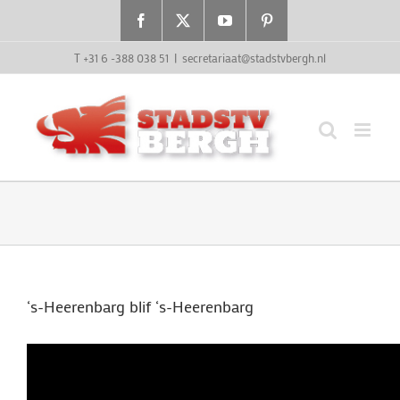
Ga
Facebook
X
YouTube
Pinterest
naar
inhoud
T +31 6 -388 038 51
|
secretariaat@stadstvbergh.nl
‘s-Heerenbarg blif ‘s-Heerenbarg