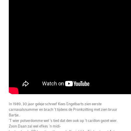
In 1989, 30 jaor geleje schreef Kees Engelbarts zien eerste
carnavalsnummer en brach ‘t tijdens de Pronkzitting met zien bruur
Bartje..
‘T wier potverdomme wel ‘s tied dat den ook op ‘t carillon gezet wier.
Zoon Daan zal wel efkes ‘n midi-