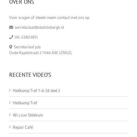
OVER ONS
Voor vragen of ideeën neem contact met ons op.
secretariaat@stadstvbergh.nl
06-33803851
Secretariaat p/a
Oude Kapelstraat 2 7044 AW LENGEL
RECENTE VIDEO’S
Heitkamp Tref 7-4-'24 deel 2
Heitkamp Tref
Wi-j zun Stökkum
Repair Café