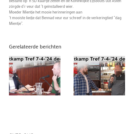
bestand op ‘n SD kaartje zetten en de Koninklijke Eijsbouts uut Asten
zörgde d’r veur dat ‘t geïnstalleerd wier.
Moeder Mientje het mooie herinneringen aan
‘t mooiste liedje dat Bennad veur eur schreef in de verkeringtied “dag
Mientje”.
Gerelateerde berichten