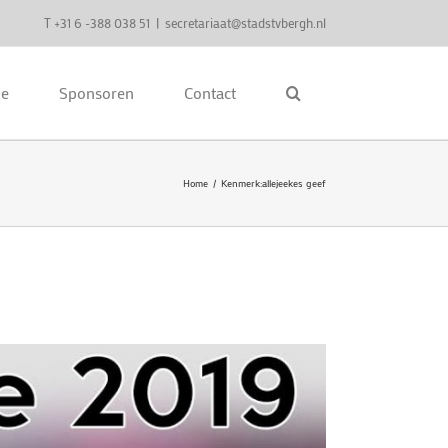
T +31 6 -388 038 51
|
secretariaat@stadstvbergh.nl
ie
Sponsoren
Contact
Home
Kenmerk:
allejeekes geef