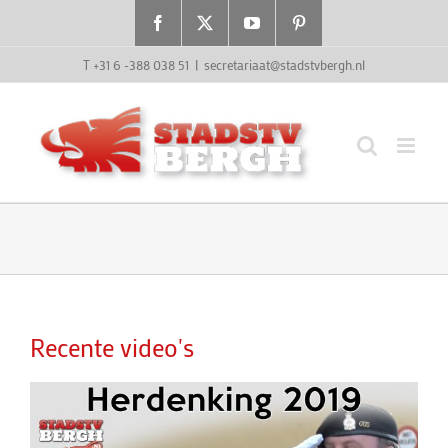
Ga
Facebook
X
YouTube
Pinterest
naar
inhoud
T +31 6 -388 038 51
|
secretariaat@stadstvbergh.nl
Recente video's