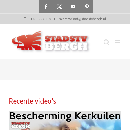
Ga
Facebook
X
YouTube
Pinterest
naar
inhoud
T +31 6 -388 038 51
|
secretariaat@stadstvbergh.nl
Recente video's