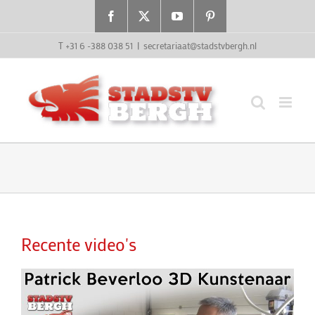
Ga
Facebook
X
YouTube
Pinterest
naar
inhoud
T +31 6 -388 038 51
|
secretariaat@stadstvbergh.nl
Recente video's