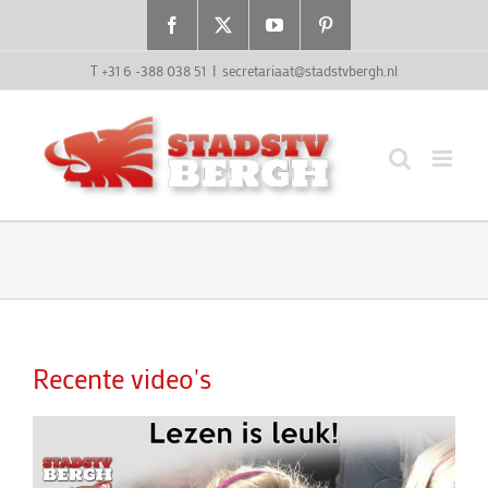
Ga
Facebook
X
YouTube
Pinterest
naar
inhoud
T +31 6 -388 038 51
|
secretariaat@stadstvbergh.nl
Recente video's