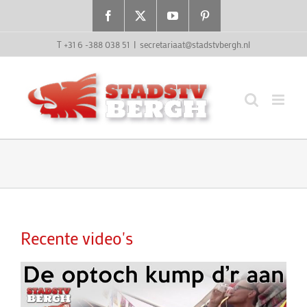
Ga
Facebook
X
YouTube
Pinterest
naar
inhoud
T +31 6 -388 038 51
|
secretariaat@stadstvbergh.nl
Recente video's