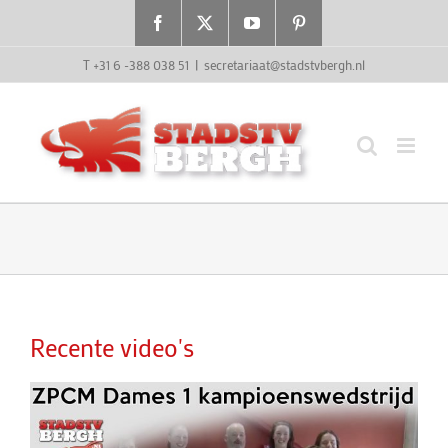
Ga
Facebook
X
YouTube
Pinterest
naar
inhoud
T +31 6 -388 038 51
|
secretariaat@stadstvbergh.nl
Recente video's