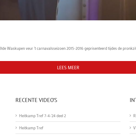
lde Waskupen veur 't carnavalsseizoen 2015-2016 geprisenteerd tijdes de pronkzitti
LEES MEER
RECENTE VIDEO’S
IN
Heitkamp Tref 7-4-'24 deel 2
R
Heitkamp Tref
V