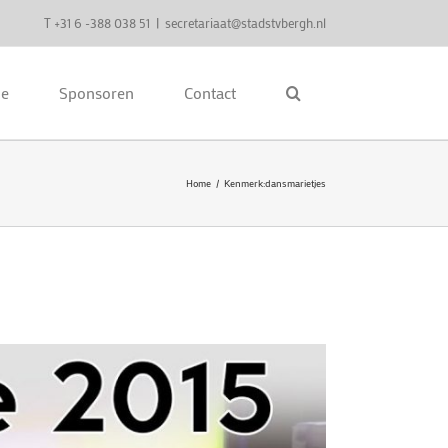
T +31 6 -388 038 51
|
secretariaat@stadstvbergh.nl
ie
Sponsoren
Contact
Home
Kenmerk:
dansmarietjes