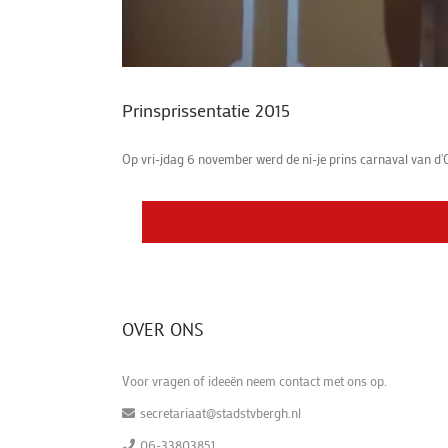
Prinsprissentatie 2015
Op vri-jdag 6 november werd de ni-je prins carnaval van d'O
OVER ONS
Voor vragen of ideeën neem contact met ons op.
secretariaat@stadstvbergh.nl
06-33803851