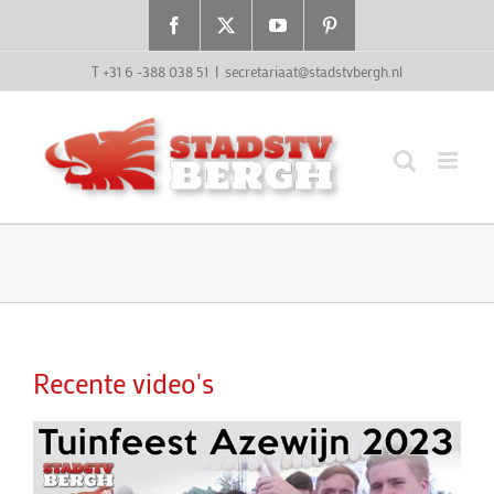
Ga
Facebook
X
YouTube
Pinterest
naar
inhoud
T +31 6 -388 038 51
|
secretariaat@stadstvbergh.nl
Recente video's