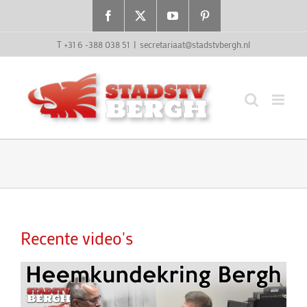
Ga
Facebook
X
YouTube
Pinterest
naar
inhoud
T +31 6 -388 038 51
|
secretariaat@stadstvbergh.nl
Recente video's