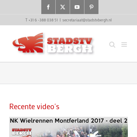
Ga
Facebook
X
YouTube
Pinterest
naar
inhoud
T +31 6 -388 038 51
|
secretariaat@stadstvbergh.nl
Recente video's