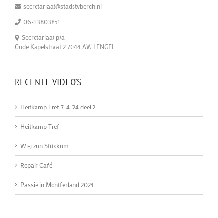
secretariaat@stadstvbergh.nl
06-33803851
Secretariaat p/a
Oude Kapelstraat 2 7044 AW LENGEL
RECENTE VIDEO’S
Heitkamp Tref 7-4-'24 deel 2
Heitkamp Tref
Wi-j zun Stökkum
Repair Café
Passie in Montferland 2024