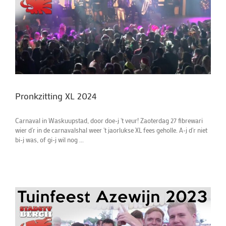
Pronkzitting XL 2024
Carnaval in Waskuupstad, door doe-j 't veur! Zaoterdag 27 fibrewari
wier d'r in de carnavalshal weer 't jaorlukse XL fees geholle. A-j d'r niet
bi-j was, of gi-j wil nog ...