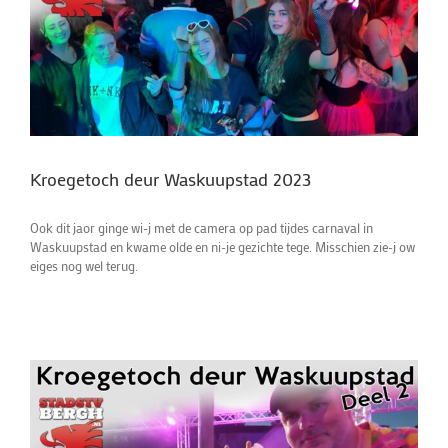
Kroegetoch deur Waskuupstad 2023
Ook dit jaor ginge wi-j met de camera op pad tijdes carnaval in
Waskuupstad en kwame olde en ni-je gezichte tege. Misschien zie-j ow
eiges nog wel terug.