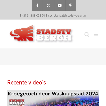
Ga
Facebook
X
YouTube
Pinterest
naar
inhoud
T +31 6 -388 038 51
|
secretariaat@stadstvbergh.nl
Recente video's