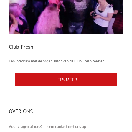
Club Fresh
Een interview met de organisator van de Club Fresh feesten
LEES MEER
LEES MEER
LEES MEER
LEES MEER
OVER ONS
Voor vragen of ideeën neem contact met ons op.