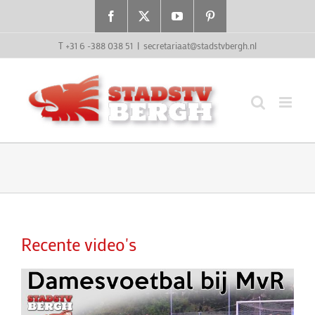
Ga
Facebook
X
YouTube
Pinterest
naar
inhoud
T +31 6 -388 038 51
|
secretariaat@stadstvbergh.nl
Recente video's