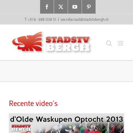
Ga
Facebook
X
YouTube
Pinterest
naar
inhoud
T +31 6 -388 038 51
|
secretariaat@stadstvbergh.nl
Recente video's