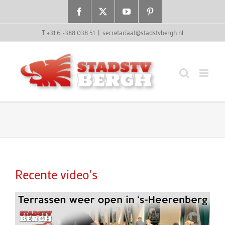
Ga
Facebook
X
YouTube
Pinterest
naar
inhoud
T +31 6 -388 038 51
|
secretariaat@stadstvbergh.nl
Recente video's