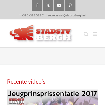
Ga
Facebook
X
YouTube
Pinterest
naar
inhoud
T +31 6 -388 038 51
|
secretariaat@stadstvbergh.nl
Recente video's