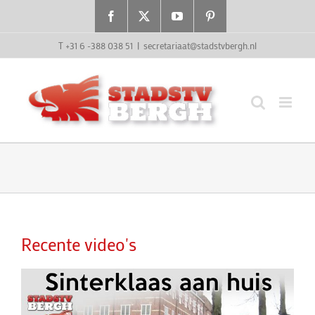
Ga
Facebook
X
YouTube
Pinterest
naar
inhoud
T +31 6 -388 038 51
|
secretariaat@stadstvbergh.nl
Recente video's