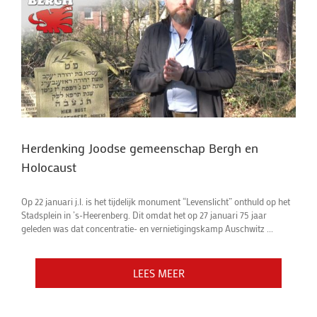
Herdenking Joodse gemeenschap Bergh en
Holocaust
Op 22 januari j.l. is het tijdelijk monument “Levenslicht” onthuld op het
Stadsplein in ’s-Heerenberg. Dit omdat het op 27 januari 75 jaar
geleden was dat concentratie- en vernietigingskamp Auschwitz ...
LEES MEER
LEES MEER