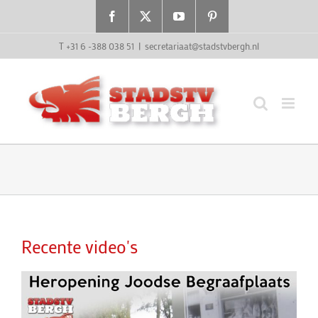
Ga
Facebook
X
YouTube
Pinterest
naar
inhoud
T +31 6 -388 038 51
|
secretariaat@stadstvbergh.nl
Recente video's