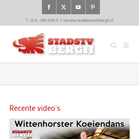
Ga
Facebook
X
YouTube
Pinterest
naar
inhoud
T +31 6 -388 038 51
|
secretariaat@stadstvbergh.nl
Recente video's