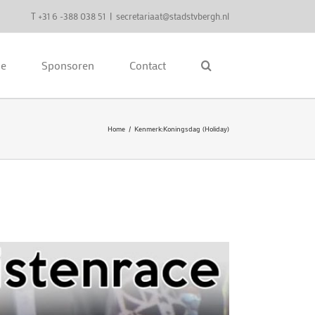
T +31 6 -388 038 51
|
secretariaat@stadstvbergh.nl
ie
Sponsoren
Contact
Home
Kenmerk:
Koningsdag (Holiday)