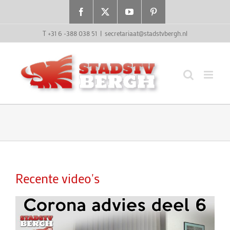
Ga
Facebook
X
YouTube
Pinterest
naar
inhoud
T +31 6 -388 038 51
|
secretariaat@stadstvbergh.nl
Recente video's