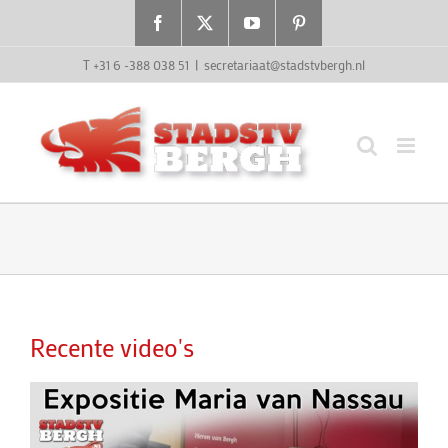
Ga
Facebook
X
YouTube
Pinterest
naar
inhoud
T +31 6 -388 038 51
|
secretariaat@stadstvbergh.nl
Recente video's