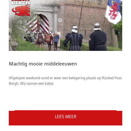
Machtig mooie middeleeuwen
Afgelopen weekend vond er weer een belegering plaats op Kasteel Huis
Bergh. Wij namen een kijkje.
LEES MEER
LEES MEER
LEES MEER
LEES MEER
LEES MEER
LEES MEER
LEES MEER
LAAD MEER BERICHTEN