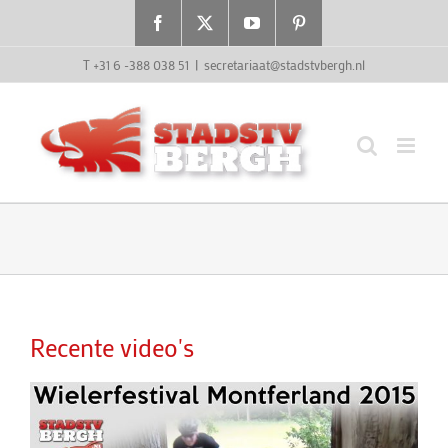
Ga
Facebook
X
YouTube
Pinterest
naar
inhoud
T +31 6 -388 038 51
|
secretariaat@stadstvbergh.nl
Recente video's