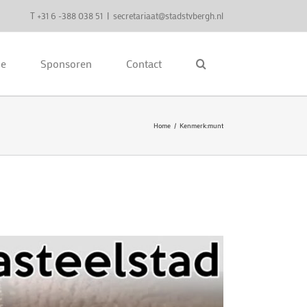
T +31 6 -388 038 51
|
secretariaat@stadstvbergh.nl
ie
Sponsoren
Contact
Home
Kenmerk:
munt