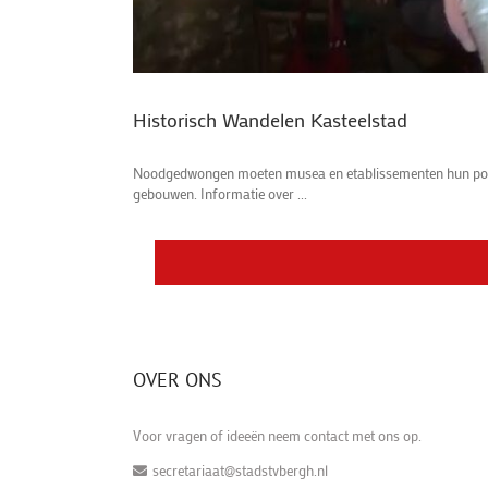
Historisch Wandelen Kasteelstad
Noodgedwongen moeten musea en etablissementen hun poorte
gebouwen. Informatie over ...
OVER ONS
Voor vragen of ideeën neem contact met ons op.
secretariaat@stadstvbergh.nl