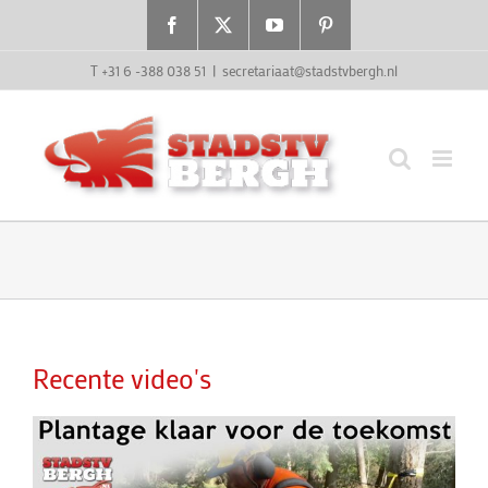
Ga
Facebook
X
YouTube
Pinterest
naar
inhoud
T +31 6 -388 038 51
|
secretariaat@stadstvbergh.nl
Recente video's