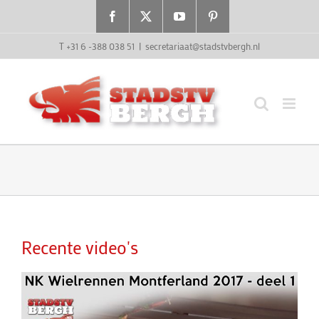
Ga
Facebook
X
YouTube
Pinterest
naar
inhoud
T +31 6 -388 038 51
|
secretariaat@stadstvbergh.nl
Recente video's