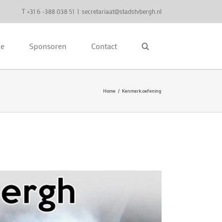
T +31 6 -388 038 51
|
secretariaat@stadstvbergh.nl
ie
Sponsoren
Contact
Home
Kenmerk:
oefening