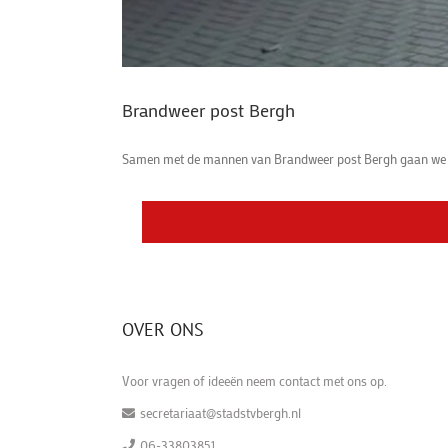
Brandweer post Bergh
Samen met de mannen van Brandweer post Bergh gaan we op we
OVER ONS
Voor vragen of ideeën neem contact met ons op.
secretariaat@stadstvbergh.nl
06-33803851