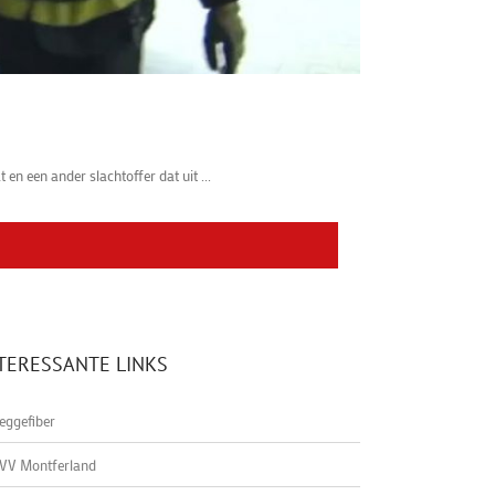
n een ander slachtoffer dat uit ...
TERESSANTE LINKS
eggefiber
VV Montferland