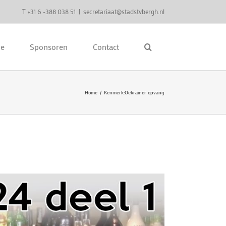
T +31 6 -388 038 51
|
secretariaat@stadstvbergh.nl
ie
Sponsoren
Contact
Home
Kenmerk:
Oekraïner opvang