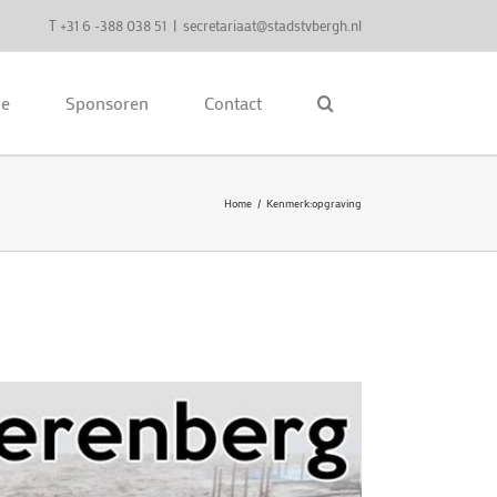
T +31 6 -388 038 51
|
secretariaat@stadstvbergh.nl
ie
Sponsoren
Contact
Home
Kenmerk:
opgraving