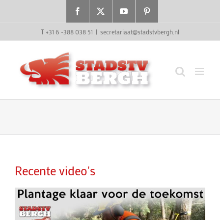
Ga
Facebook
X
YouTube
Pinterest
naar
inhoud
T +31 6 -388 038 51
|
secretariaat@stadstvbergh.nl
Recente video's