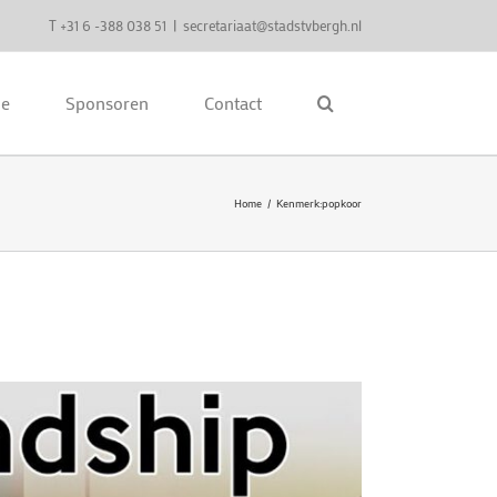
T +31 6 -388 038 51
|
secretariaat@stadstvbergh.nl
ie
Sponsoren
Contact
Home
Kenmerk:
popkoor