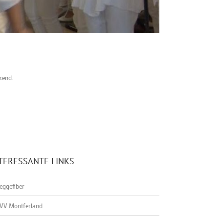
kend.
TERESSANTE LINKS
eggefiber
VV Montferland