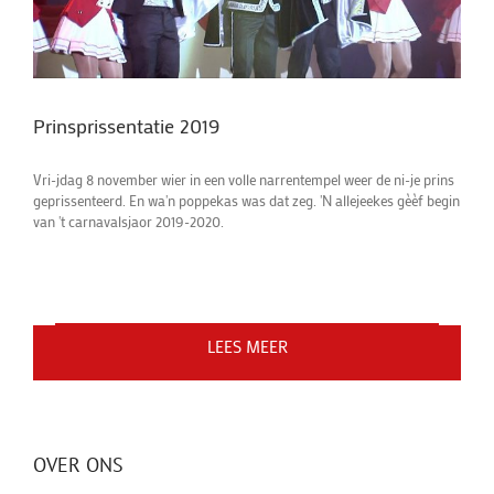
Prinsprissentatie 2019
Vri-jdag 8 november wier in een volle narrentempel weer de ni-je prins
geprissenteerd. En wa'n poppekas was dat zeg. 'N allejeekes gèèf begin
van 't carnavalsjaor 2019-2020.
LEES MEER
LAAD MEER BERICHTEN
OVER ONS