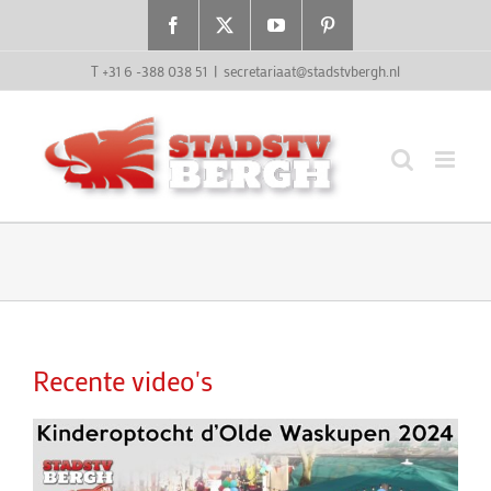
Ga
Facebook
X
YouTube
Pinterest
naar
inhoud
T +31 6 -388 038 51
|
secretariaat@stadstvbergh.nl
Recente video's