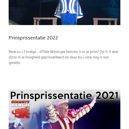
Prinsprissentatie 2022
Now zu-j 't kriège... d'Olde Waskupe hemme 'n ni-je prins! Op 11-11 wier
dizze ni-je hoogheid geprissenteerd en daar ku-j now nog is van
geniete.