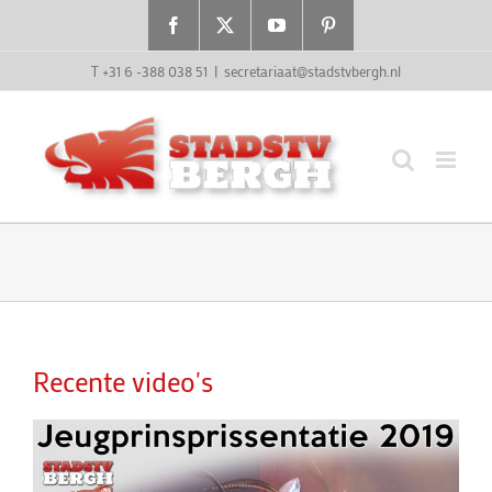
Ga
Facebook
X
YouTube
Pinterest
naar
inhoud
T +31 6 -388 038 51
|
secretariaat@stadstvbergh.nl
Recente video's