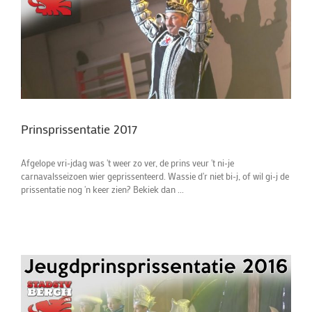
Prinsprissentatie 2017
Afgelope vri-jdag was 't weer zo ver, de prins veur 't ni-je
carnavalsseizoen wier geprissenteerd. Wassie d'r niet bi-j, of wil gi-j de
prissentatie nog 'n keer zien? Bekiek dan ...