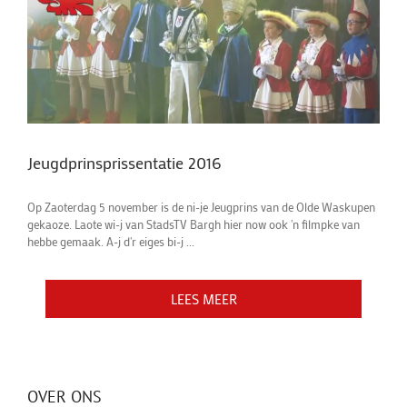
Jeugdprinsprissentatie 2016
Op Zaoterdag 5 november is de ni-je Jeugprins van de Olde Waskupen
gekaoze. Laote wi-j van StadsTV Bargh hier now ook 'n filmpke van
hebbe gemaak. A-j d'r eiges bi-j ...
LEES MEER
LEES MEER
LEES MEER
OVER ONS