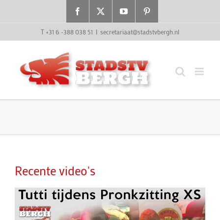
Ga
Facebook
X
YouTube
Pinterest
naar
inhoud
T +31 6 -388 038 51
|
secretariaat@stadstvbergh.nl
Recente video's