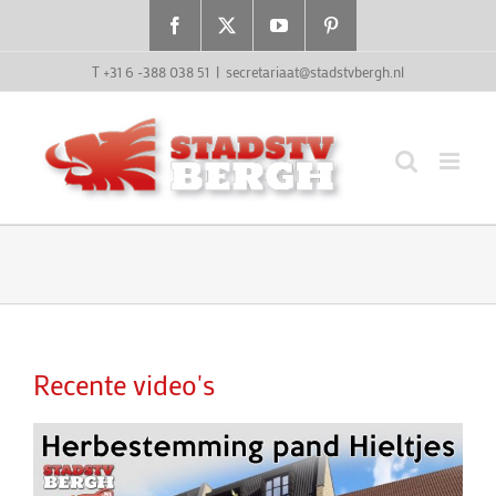
Ga
Facebook
X
YouTube
Pinterest
naar
inhoud
T +31 6 -388 038 51
|
secretariaat@stadstvbergh.nl
Recente video's