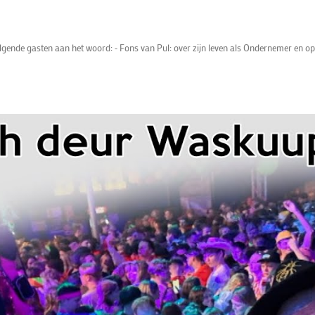
lgende gasten aan het woord: ⁃ Fons van Pul: over zijn leven als Ondernemer en opr