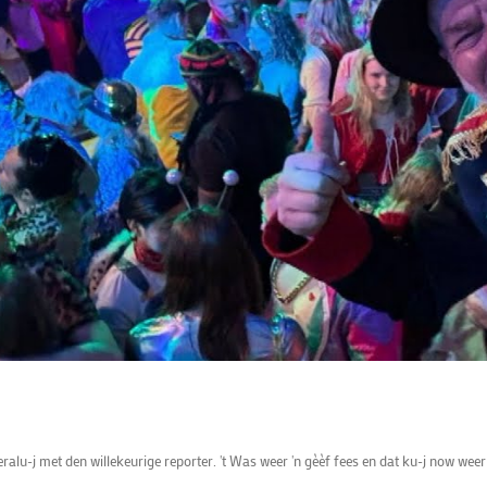
ralu-j met den willekeurige reporter. 't Was weer 'n gèèf fees en dat ku-j now wee