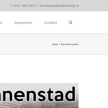
T +31 6 -388 038 51
|
secretariaat@stadstvbergh.nl
ie
Sponsoren
Contact
Home
Kenmerk:
spoken