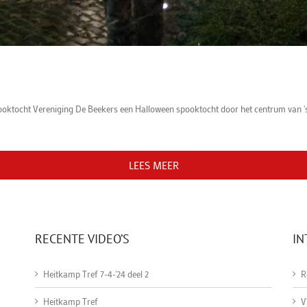
ktocht Vereniging De Beekers een Halloween spooktocht door het centrum van 's-H
LEES MEER
RECENTE VIDEO’S
IN
Heitkamp Tref 7-4-'24 deel 2
R
Heitkamp Tref
V