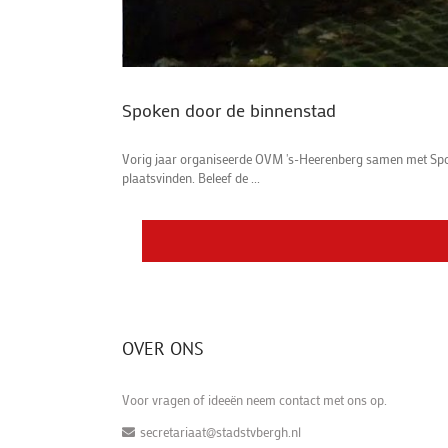
Spoken door de binnenstad
Vorig jaar organiseerde OVM 's-Heerenberg samen met Spoo
plaatsvinden. Beleef de ...
OVER ONS
Voor vragen of ideeën neem contact met ons op.
secretariaat@stadstvbergh.nl