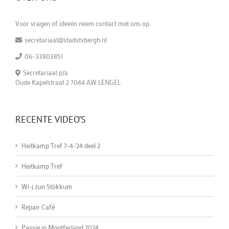
Voor vragen of ideeën neem contact met ons op.
secretariaat@stadstvbergh.nl
06-33803851
Secretariaat p/a
Oude Kapelstraat 2 7044 AW LENGEL
RECENTE VIDEO’S
Heitkamp Tref 7-4-'24 deel 2
Heitkamp Tref
Wi-j zun Stökkum
Repair Café
Passie in Montferland 2024