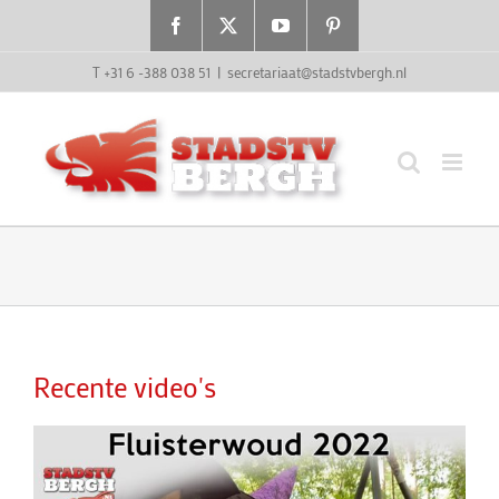
Ga
Facebook
X
YouTube
Pinterest
naar
inhoud
T +31 6 -388 038 51
|
secretariaat@stadstvbergh.nl
Recente video's