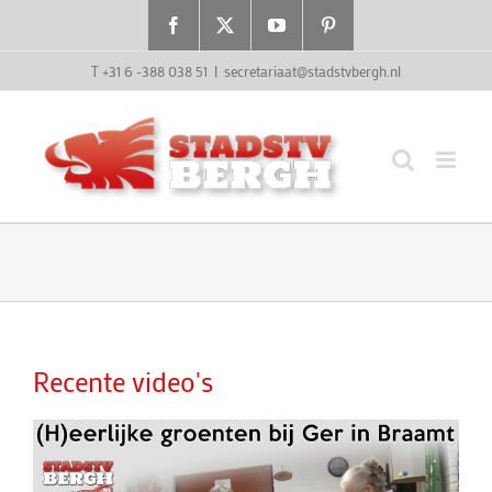
Ga
Facebook
X
YouTube
Pinterest
naar
inhoud
T +31 6 -388 038 51
|
secretariaat@stadstvbergh.nl
Recente video's