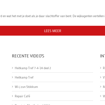
en wat het met je doet als je daar slachtoffer van bent. De wijkagenten vertellen i
LEES MEER
LEES MEER
RECENTE VIDEO’S
IN
Heitkamp Tref 7-4-'24 deel 2
R
Heitkamp Tref
V
Wi-j zun Stökkum
M
Repair Café
W