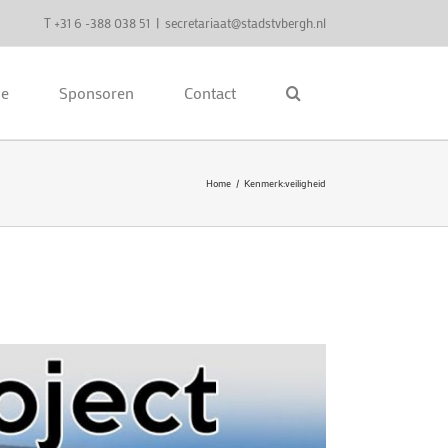
T +31 6 -388 038 51
|
secretariaat@stadstvbergh.nl
ie
Sponsoren
Contact
Home
Kenmerk:
veiligheid