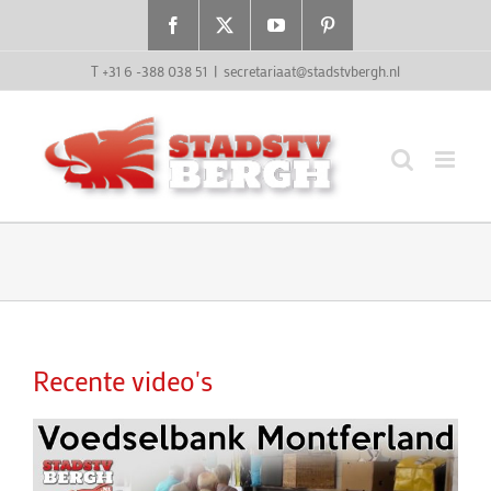
Ga
Facebook
X
YouTube
Pinterest
naar
inhoud
T +31 6 -388 038 51
|
secretariaat@stadstvbergh.nl
Recente video's