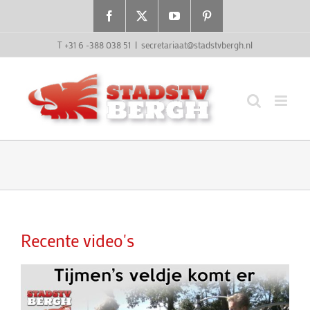
Ga
Facebook
X
YouTube
Pinterest
naar
inhoud
T +31 6 -388 038 51
|
secretariaat@stadstvbergh.nl
Recente video's