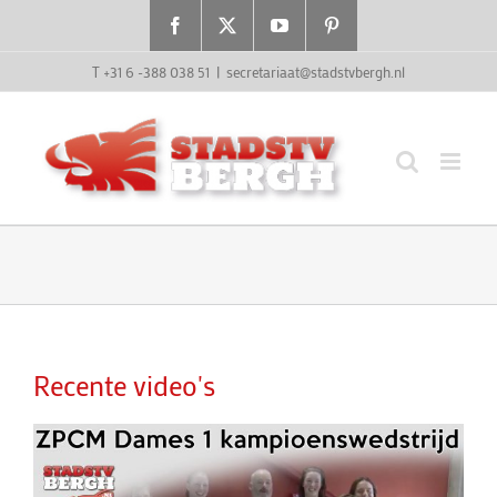
Ga
Facebook
X
YouTube
Pinterest
naar
inhoud
T +31 6 -388 038 51
|
secretariaat@stadstvbergh.nl
Recente video's