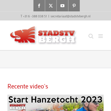
Ga
Facebook
X
YouTube
Pinterest
naar
inhoud
T +31 6 -388 038 51
|
secretariaat@stadstvbergh.nl
Recente video's