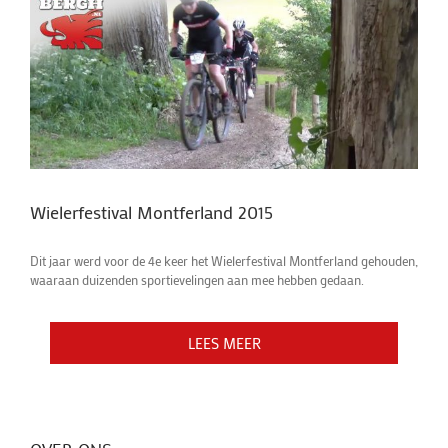
Wielerfestival Montferland 2015
Dit jaar werd voor de 4e keer het Wielerfestival Montferland gehouden,
waaraan duizenden sportievelingen aan mee hebben gedaan.
LEES MEER
LEES MEER
LEES MEER
LEES MEER