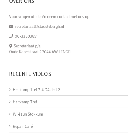
OVER ONS
Voor vragen of ideeën neem contact met ons op.
secretariaat@stadstvbergh.nl
06-33803851
Secretariaat p/a
Oude Kapelstraat 2 7044 AW LENGEL
RECENTE VIDEO’S
Heitkamp Tref 7-4-'24 deel 2
Heitkamp Tref
Wi-j zun Stökkum
Repair Café