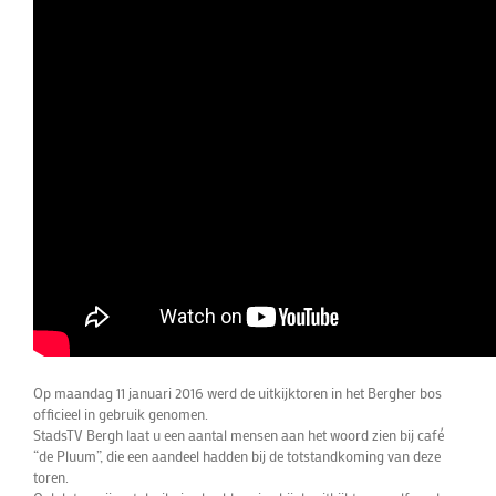
Op maandag 11 januari 2016 werd de uitkijktoren in het Bergher bos
officieel in gebruik genomen.
StadsTV Bergh laat u een aantal mensen aan het woord zien bij café
“de Pluum”, die een aandeel hadden bij de totstandkoming van deze
toren.