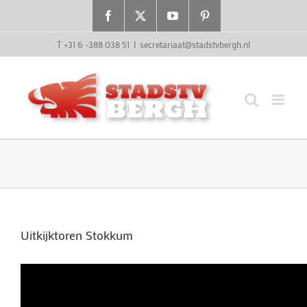
Ga
Facebook
X
YouTube
Pinterest
naar
inhoud
T +31 6 -388 038 51
|
secretariaat@stadstvbergh.nl
Uitkijktoren Stokkum